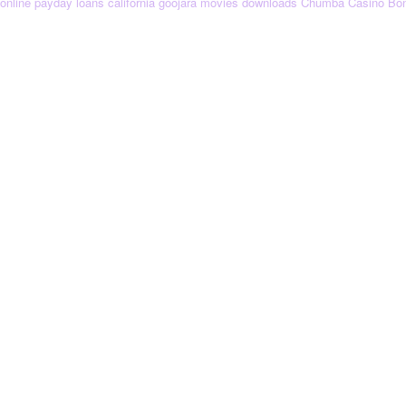
online payday loans california
goojara movies downloads
Chumba Casino Bo