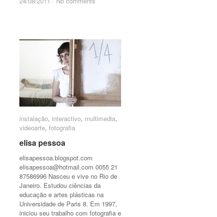
24/08/2011
24/08/2011
/
/
No comments
No comments
instalação
instalação
,
interactivo
interactivo
,
multimedia
multimedia
,
videoarte
videoarte
,
fotografia
fotografia
elisa pessoa
elisa pessoa
elisapessoa.blogspot.com
elisapessoa@hotmail.com
0055 21
87586996 Nasceu e vive no Rio de
Janeiro. Estudou ciências da
educação e artes plásticas na
Universidade de Paris 8. Em 1997,
iniciou seu trabalho com fotografia e