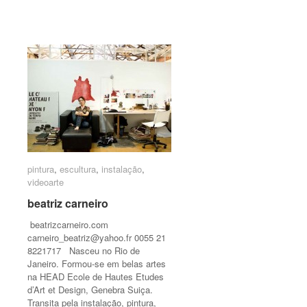
pintura
pintura
,
escultura
escultura
,
instalação
instalação
,
videoarte
videoarte
beatriz carneiro
beatriz carneiro
beatrizcarneiro.com
carneiro_beatriz@yahoo.fr
0055 21
8221717 Nasceu no Rio de
Janeiro. Formou-se em belas artes
na HEAD Ecole de Hautes Etudes
d’Art et Design, Genebra Suiça.
Transita pela instalação, pintura,