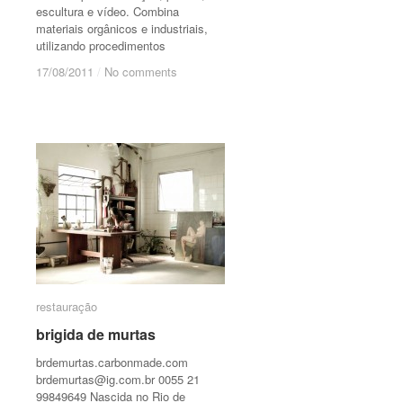
escultura e vídeo. Combina
materiais orgânicos e industriais,
utilizando procedimentos
17/08/2011
17/08/2011
/
/
No comments
No comments
restauração
restauração
brigida de murtas
brigida de murtas
brdemurtas.carbonmade.com
brdemurtas@ig.com.br
0055 21
99849649 Nascida no Rio de