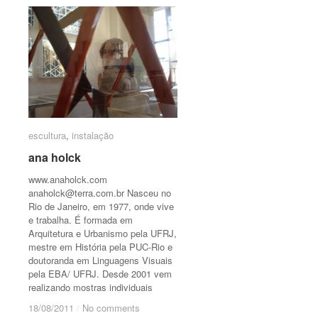
escultura
escultura
,
instalação
instalação
ana holck
ana holck
www.anaholck.com
anaholck@terra.com.br
Nasceu no
Rio de Janeiro, em 1977, onde vive
e trabalha. É formada em
Arquitetura e Urbanismo pela UFRJ,
mestre em História pela PUC-Rio e
doutoranda em Linguagens Visuais
pela EBA/ UFRJ. Desde 2001 vem
realizando mostras individuais
18/08/2011
18/08/2011
/
/
No comments
No comments