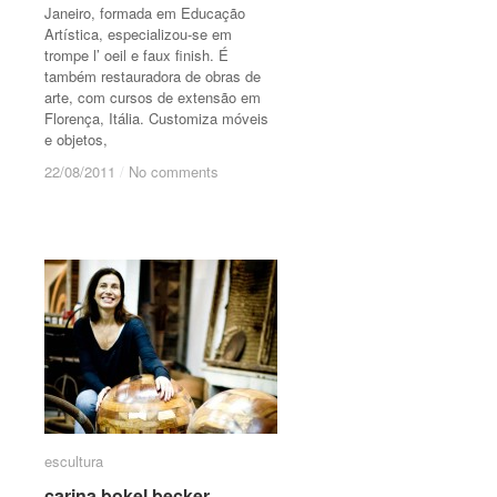
Janeiro, formada em Educação
Artística, especializou-se em
trompe l’ oeil e faux finish. É
também restauradora de obras de
arte, com cursos de extensão em
Florença, Itália. Customiza móveis
e objetos,
22/08/2011
22/08/2011
/
/
No comments
No comments
escultura
escultura
carina bokel becker
carina bokel becker