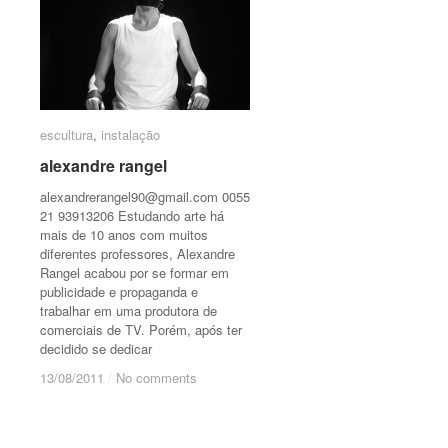
escultura
escultura
,
instalação
instalação
alexandre rangel
alexandre rangel
alexandrerangel90@gmail.com
0055
21 93913206 Estudando arte há
mais de 10 anos com muitos
diferentes professores, Alexandre
Rangel acabou por se formar em
publicidade e propaganda e
trabalhar em uma produtora de
comerciais de TV. Porém, após ter
decidido se dedicar
13/08/2011
13/08/2011
/
/
No comments
No comments