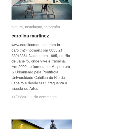
pintura
pintura
,
instalação
instalação
,
fotografia
fotografia
carolina martinez
carolina martinez
www.carolinamartinez.com.br
caroltm@hotmail.com
0055 21
88013361 Nasceu em 1985, no Rio
de Janeiro, onde vive e trabalha.
Em 2009 se formou em Arquitetura
& Urbanismo pela Pontifícia
Universidade Católica do Rio de
Janeiro e desde 2005 frequenta a
Escola de Artes
11/08/2011
11/08/2011
/
/
No comments
No comments