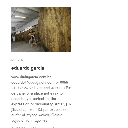
pintura
pintura
eduardo garcia
eduardo garcia
www.dudugarcia.com.br
eduardo@dudugarcia.com.br
0055
21 93235782 Lives and works in Rio
de Janeiro, a place not easy to
describe yet perfect for the
expression of personality. Artist, jiu-
jitsu champion, DJ par excellence,
surfer of myriad waves, Garcia
adjusts his image, his