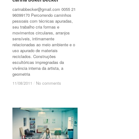
carinabbecker@gmail.com
0055 21
96099170 Percorrendo caminhos
pessoais com técnicas apuradas,
seu trabalho cria formas e
movimentos circulares, arranjos
sensíveis, intimamente
relacionadas ao meio ambiente e o
uso apurado de materiais
reciclados. Construções
escultóricas impregnadas da
vivência interna da artista, a
geometria
11/08/2011
11/08/2011
/
/
No comments
No comments