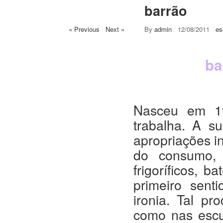
barrão
« Previous
/
Next »
By
admin
/
12/08/2011
/
es
ba
Nasceu em 19
trabalha. A s
apropriações i
do consumo, 
frigoríficos, b
primeiro sen
ironia. Tal p
como nas escul