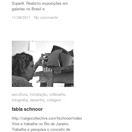
Super8. Realizou exposições em
galerias no Brasil e
11/08/2011
11/08/2011
/
/
No comments
No comments
escultura
escultura
,
instalação
instalação
,
videoarte
videoarte
,
fotografia
fotografia
,
desenho
desenho
,
colagem
colagem
fabia schnoor
fabia schnoor
http://cargocollective.com/fschnoor/index
Vive e trabalha no Rio de Janeiro.
Trabalha e pesquisa o conceito de