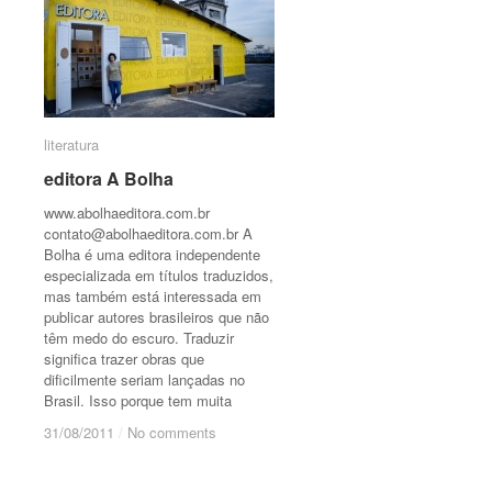
literatura
literatura
editora A Bolha
editora A Bolha
www.abolhaeditora.com.br
contato@abolhaeditora.com.br
A
Bolha é uma editora independente
especializada em títulos traduzidos,
mas também está interessada em
publicar autores brasileiros que não
têm medo do escuro. Traduzir
significa trazer obras que
dificilmente seriam lançadas no
Brasil. Isso porque tem muita
31/08/2011
31/08/2011
/
/
No comments
No comments