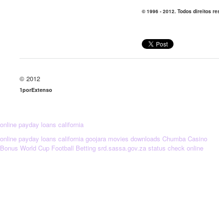
© 1996 - 2012. Todos direitos r
© 2012
1porExtenso
online payday loans california
online payday loans california
goojara movies downloads
Chumba Casino
Bonus
World Cup Football Betting
srd.sassa.gov.za status check online