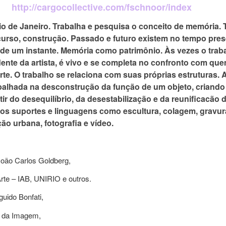
http://cargocollective.com/fschnoor/index
Rio de Janeiro. Trabalha e pesquisa o conceito de memória.
curso, construção. Passado e futuro existem no tempo pre
de um instante. Memória como patrimônio. Às vezes o trab
nte da artista, é vivo e se completa no confronto com qu
rte. O trabalho se relaciona com suas próprias estruturas.
balhada na desconstrução da função de um objeto, criand
tir do desequilíbrio, da desestabilização e da reunificacão 
os suportes e linguagens como escultura, colagem, gravur
ção urbana, fotografia e vídeo.
oão Carlos Goldberg,
Arte – IAB, UNIRIO e outros.
uido Bonfati,
iê da Imagem,