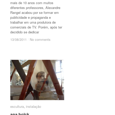
mais de 10 anos com muitos
diferentes professores, Alexandre
Rangel acabou por se formar em
publicidade e propaganda e
trabalhar em uma produtora de
comerciais de TV. Porém, após ter
decidido se dedicar
13/08/2011
13/08/2011
/
/
No comments
No comments
escultura
escultura
,
instalação
instalação
ana holck
ana holck