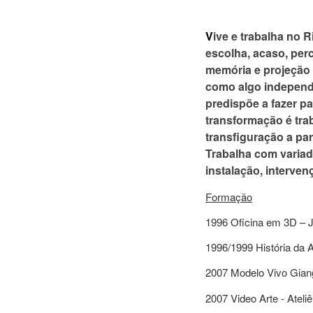
V
ive e trabalha no 
escolha, acaso, per
memória e projeção 
como algo independe
predispõe a fazer pa
transformação é tra
transfiguração a par
Trabalha com variad
instalação, interven
Formação
1996 Oficina em 3D – J
1996/1999 História da 
2007 Modelo Vivo Giang
2007 Video Arte - Atel