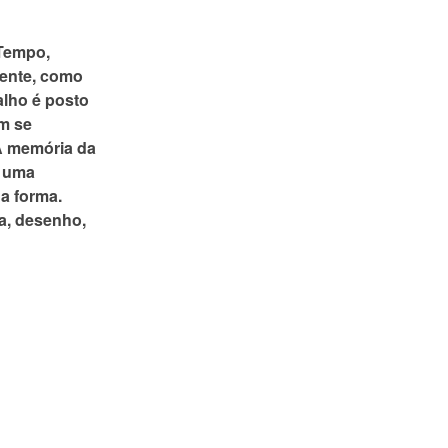
 Tempo,
sente, como
alho é posto
em se
 A memória da
o uma
da forma.
a, desenho,