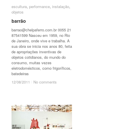
escultura
escultura
,
performance
performance
,
instalação
instalação
,
objetos
objetos
barrão
barrão
barrao@chelpaferro.com.br
0055 21
87541599 Nasceu em 1959, no Rio
de Janeiro, onde vive e trabalha. A
sua obra se inicia nos anos 80, feita
de apropriações inventivas de
objetos cotidianos, do mundo do
consumo, muitas vezes
eletrodomésticos, como frigoríficos,
batedeiras
12/08/2011
12/08/2011
/
/
No comments
No comments