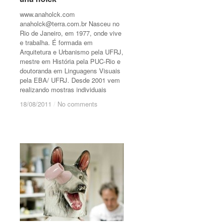
www.anaholck.com
anaholck@terra.com.br
Nasceu no
Rio de Janeiro, em 1977, onde vive
e trabalha. É formada em
Arquitetura e Urbanismo pela UFRJ,
mestre em História pela PUC-Rio e
doutoranda em Linguagens Visuais
pela EBA/ UFRJ. Desde 2001 vem
realizando mostras individuais
18/08/2011
18/08/2011
/
/
No comments
No comments