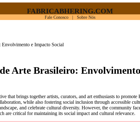
FABRICABHERING.COM
Fale Conosco
|
Sobre Nós
: Envolvimento e Impacto Social
e Arte Brasileiro: Envolvimento
boration, while also fostering social inclusion through accessible cultu
landscape, and celebrate cultural diversity. However, the community faces
h are critical for maintaining its social impact and cultural relevance.