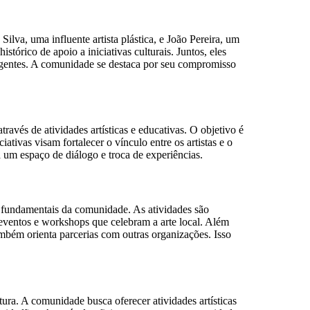
ilva, uma influente artista plástica, e João Pereira, um
órico de apoio a iniciativas culturais. Juntos, eles
rgentes. A comunidade se destaca por seu compromisso
ravés de atividades artísticas e educativas. O objetivo é
ativas visam fortalecer o vínculo entre os artistas e o
a um espaço de diálogo e troca de experiências.
s fundamentais da comunidade. As atividades são
m eventos e workshops que celebram a arte local. Além
ambém orienta parcerias com outras organizações. Isso
tura. A comunidade busca oferecer atividades artísticas