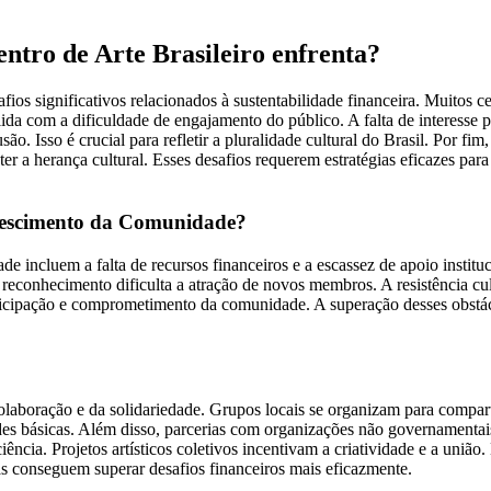
ntro de Arte Brasileiro enfrenta?
ios significativos relacionados à sustentabilidade financeira. Muitos 
ida com a dificuldade de engajamento do público. A falta de interesse p
ão. Isso é crucial para refletir a pluralidade cultural do Brasil. Por fi
 a herança cultural. Esses desafios requerem estratégias eficazes para 
 crescimento da Comunidade?
 incluem a falta de recursos financeiros e a escassez de apoio instituc
e e reconhecimento dificulta a atração de novos membros. A resistência c
articipação e comprometimento da comunidade. A superação desses obstá
laboração e da solidariedade. Grupos locais se organizam para comparti
es básicas. Além disso, parcerias com organizações não governamentais
ciência. Projetos artísticos coletivos incentivam a criatividade e a un
conseguem superar desafios financeiros mais eficazmente.