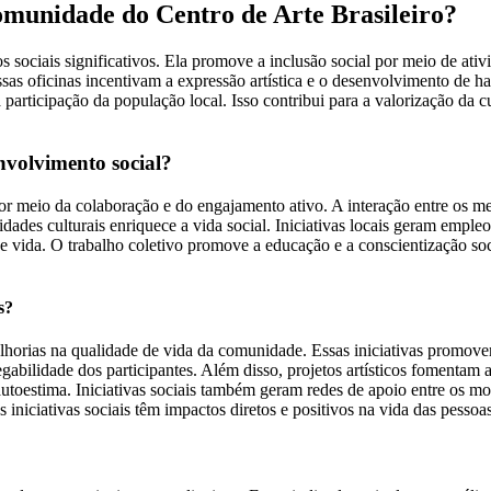
Comunidade do Centro de Arte Brasileiro?
sociais significativos. Ela promove a inclusão social por meio de ativ
Essas oficinas incentivam a expressão artística e o desenvolvimento de h
a participação da população local. Isso contribui para a valorização da c
volvimento social?
r meio da colaboração e do engajamento ativo. A interação entre os mem
idades culturais enriquece a vida social. Iniciativas locais geram emp
 vida. O trabalho coletivo promove a educação e a conscientização soci
s?
melhorias na qualidade de vida da comunidade. Essas iniciativas promov
bilidade dos participantes. Além disso, projetos artísticos fomentam a 
oestima. Iniciativas sociais também geram redes de apoio entre os mor
 iniciativas sociais têm impactos diretos e positivos na vida das pessoas