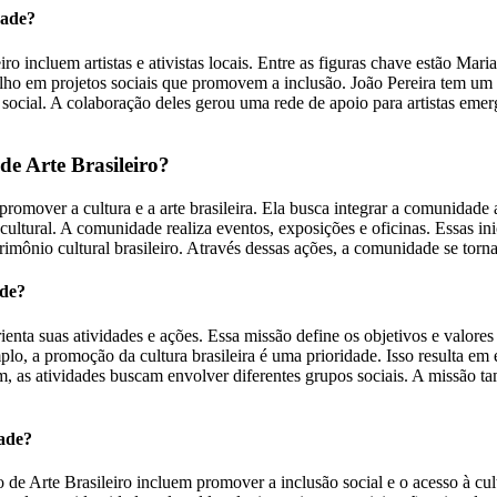
dade?
ncluem artistas e ativistas locais. Entre as figuras chave estão Maria S
o em projetos sociais que promovem a inclusão. João Pereira tem um hist
social. A colaboração deles gerou uma rede de apoio para artistas eme
e Arte Brasileiro?
mover a cultura e a arte brasileira. Ela busca integrar a comunidade at
cultural. A comunidade realiza eventos, exposições e oficinas. Essas inici
rimônio cultural brasileiro. Através dessas ações, a comunidade se torn
ade?
enta suas atividades e ações. Essa missão define os objetivos e valore
mplo, a promoção da cultura brasileira é uma prioridade. Isso resulta e
im, as atividades buscam envolver diferentes grupos sociais. A missão t
dade?
 de Arte Brasileiro incluem promover a inclusão social e o acesso à cul