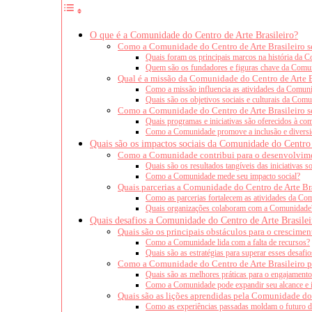
O que é a Comunidade do Centro de Arte Brasileiro?
Como a Comunidade do Centro de Arte Brasileiro 
Quais foram os principais marcos na história da 
Quem são os fundadores e figuras chave da Comu
Qual é a missão da Comunidade do Centro de Arte B
Como a missão influencia as atividades da Comun
Quais são os objetivos sociais e culturais da Com
Como a Comunidade do Centro de Arte Brasileiro s
Quais programas e iniciativas são oferecidos à co
Como a Comunidade promove a inclusão e divers
Quais são os impactos sociais da Comunidade do Centro 
Como a Comunidade contribui para o desenvolvime
Quais são os resultados tangíveis das iniciativas so
Como a Comunidade mede seu impacto social?
Quais parcerias a Comunidade do Centro de Arte Bra
Como as parcerias fortalecem as atividades da C
Quais organizações colaboram com a Comunidade
Quais desafios a Comunidade do Centro de Arte Brasilei
Quais são os principais obstáculos para o crescim
Como a Comunidade lida com a falta de recursos?
Quais são as estratégias para superar esses desafio
Como a Comunidade do Centro de Arte Brasileiro p
Quais são as melhores práticas para o engajament
Como a Comunidade pode expandir seu alcance e 
Quais são as lições aprendidas pela Comunidade do 
Como as experiências passadas moldam o futuro