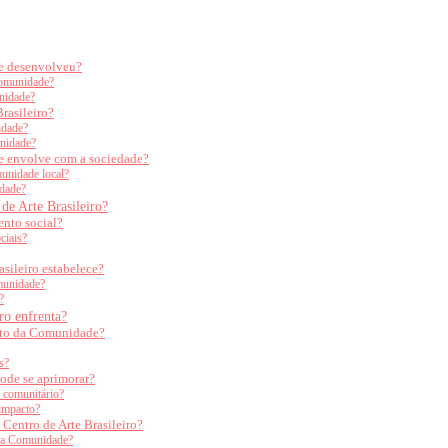
se desenvolveu?
Comunidade?
nidade?
rasileiro?
idade?
unidade?
e envolve com a sociedade?
munidade local?
idade?
de Arte Brasileiro?
nto social?
ciais?
sileiro estabelece?
omunidade?
?
ro enfrenta?
ento da Comunidade?
s?
ode se aprimorar?
o comunitário?
impacto?
Centro de Arte Brasileiro?
 da Comunidade?