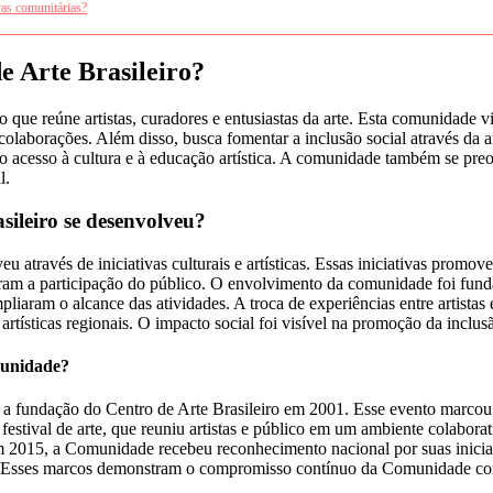
vas comunitárias?
e Arte Brasileiro?
que reúne artistas, curadores e entusiastas da arte. Esta comunidade vi
colaborações. Além disso, busca fomentar a inclusão social através da a
 acesso à cultura e à educação artística. A comunidade também se preoc
l.
ileiro se desenvolveu?
através de iniciativas culturais e artísticas. Essas iniciativas promove
íram a participação do público. O envolvimento da comunidade foi funda
mpliaram o alcance das atividades. A troca de experiências entre artist
artísticas regionais. O impacto social foi visível na promoção da inclu
munidade?
 a fundação do Centro de Arte Brasileiro em 2001. Esse evento marcou
festival de arte, que reuniu artistas e público em um ambiente colabo
Em 2015, a Comunidade recebeu reconhecimento nacional por suas inici
ce. Esses marcos demonstram o compromisso contínuo da Comunidade com 