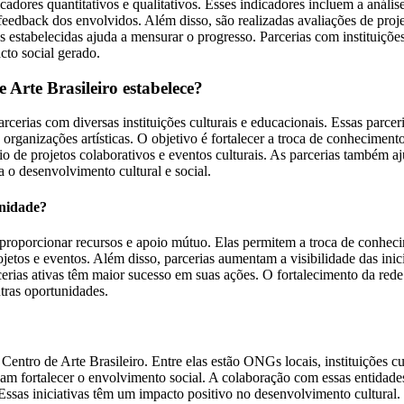
ores quantitativos e qualitativos. Esses indicadores incluem a análise
feedback dos envolvidos. Além disso, são realizadas avaliações de proje
 estabelecidas ajuda a mensurar o progresso. Parcerias com instituiçõ
to social gerado.
Arte Brasileiro estabelece?
erias com diversas instituições culturais e educacionais. Essas parceria
rganizações artísticas. O objetivo é fortalecer a troca de conheciment
 de projetos colaborativos e eventos culturais. As parcerias também aju
 o desenvolvimento cultural e social.
unidade?
roporcionar recursos e apoio mútuo. Elas permitem a troca de conhecim
etos e eventos. Além disso, parcerias aumentam a visibilidade das inici
ias ativas têm maior sucesso em suas ações. O fortalecimento da rede s
tras oportunidades.
tro de Arte Brasileiro. Entre elas estão ONGs locais, instituições cul
uscam fortalecer o envolvimento social. A colaboração com essas entidad
 Essas iniciativas têm um impacto positivo no desenvolvimento cultural.