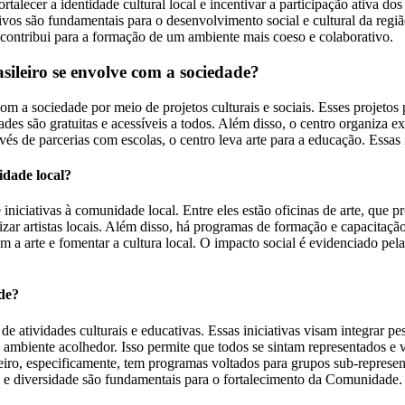
alecer a identidade cultural local e incentivar a participação ativa do
jetivos são fundamentais para o desenvolvimento social e cultural da re
e contribui para a formação de um ambiente mais coeso e colaborativo.
leiro se envolve com a sociedade?
m a sociedade por meio de projetos culturais e sociais. Esses projeto
idades são gratuitas e acessíveis a todos. Além disso, o centro organiza 
avés de parcerias com escolas, o centro leva arte para a educação. Essas i
idade local?
 iniciativas à comunidade local. Entre eles estão oficinas de arte, que
izar artistas locais. Além disso, há programas de formação e capacitação
 a arte e fomentar a cultura local. O impacto social é evidenciado pela
de?
atividades culturais e educativas. Essas iniciativas visam integrar pes
mbiente acolhedor. Isso permite que todos se sintam representados e 
leiro, especificamente, tem programas voltados para grupos sub-represe
são e diversidade são fundamentais para o fortalecimento da Comunidade.