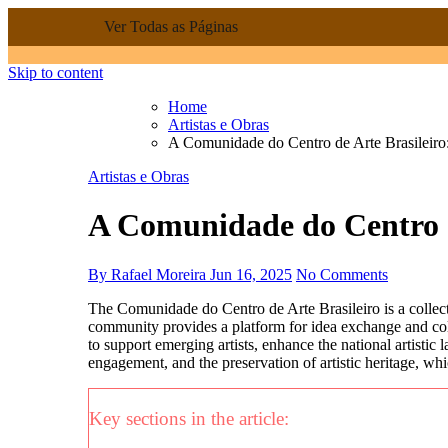
Ver Todas as Páginas
Skip to content
Home
Artistas e Obras
A Comunidade do Centro de Arte Brasileiro
Artistas e Obras
A Comunidade do Centro d
By Rafael Moreira
Jun 16, 2025
No Comments
The Comunidade do Centro de Arte Brasileiro is a collective that brings together artists, curators, and art enthusiasts to promote Brazilian art in various forms and expressions. This
community provides a platform for idea exchange and colla
to support emerging artists, enhance the national artistic 
engagement, and the preservation of artistic heritage, whic
Key sections in the article: