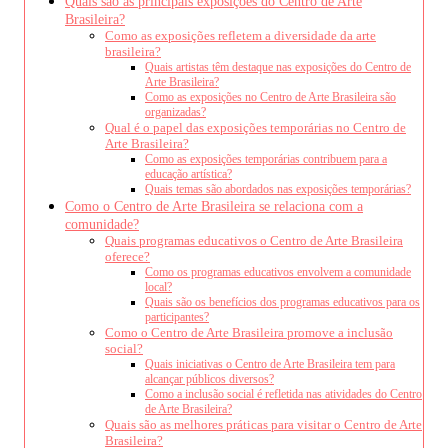
Quais são as principais exposições do Centro de Arte
Brasileira?
Como as exposições refletem a diversidade da arte
brasileira?
Quais artistas têm destaque nas exposições do Centro de
Arte Brasileira?
Como as exposições no Centro de Arte Brasileira são
organizadas?
Qual é o papel das exposições temporárias no Centro de
Arte Brasileira?
Como as exposições temporárias contribuem para a
educação artística?
Quais temas são abordados nas exposições temporárias?
Como o Centro de Arte Brasileira se relaciona com a
comunidade?
Quais programas educativos o Centro de Arte Brasileira
oferece?
Como os programas educativos envolvem a comunidade
local?
Quais são os benefícios dos programas educativos para os
participantes?
Como o Centro de Arte Brasileira promove a inclusão
social?
Quais iniciativas o Centro de Arte Brasileira tem para
alcançar públicos diversos?
Como a inclusão social é refletida nas atividades do Centro
de Arte Brasileira?
Quais são as melhores práticas para visitar o Centro de Arte
Brasileira?