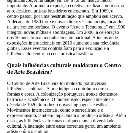
significativos. A fundação em 1948 foi um marco inicial
importante. A primeira exposição coletiva, realizada no mesmo
ano, destacou artistas brasileiros emergentes. Em 1969, o
centro passou por uma reestruturação que ampliou seu acervo.
A década de 1980 trouxe novas diretrizes curatoriais, focando
na arte contemporânea. O evento “Arte e Tecnologia” em 1990
integrou novas mídias e abordagens. Em 2006, a celebração
dos 50 anos trouxe reconhecimento nacional. A inclusão de
exposições internacionais em 2010 aumentou sua relevância
global. Esses eventos contribuíram para a evolução e a
influência do centro na cena artística brasileira.
Quais influências culturais moldaram o Centro
de Arte Brasileira?
O Centro de Arte Brasileira foi moldado por diversas
influências culturais. A arte indígena contribuiu com suas
formas e cores. A colonização portuguesa trouxe elementos
barrocos e acadêmicos. O modernismo, especialmente na
década de 1920, introduziu novas linguagens e estilos.
Movimentos internacionais, como o surrealismo e o
expressionismo, também impactaram a produção artística. Além
disso, as influências africanas enriqueceram a diversidade
cultural. A interação entre essas correntes gerou um ambiente
artístico único e plural.