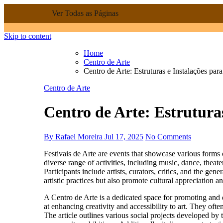
Ver Todas as Páginas
Skip to content
Home
Centro de Arte
Centro de Arte: Estruturas e Instalações par
Centro de Arte
Centro de Arte: Estruturas
By Rafael Moreira
Jul 17, 2025
No Comments
Festivais de Arte are events that showcase various forms of artistic expression, bringing together artists, performers, and audiences in a creative environment. These festivals feature a
diverse range of activities, including music, dance, theat
Participants include artists, curators, critics, and the gen
artistic practices but also promote cultural appreciatio
A Centro de Arte is a dedicated space for promoting and d
at enhancing creativity and accessibility to art. They often
The article outlines various social projects developed by 