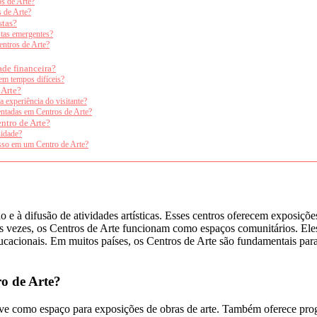
os de Arte?
 de Arte?
stas?
stas emergentes?
entros de Arte?
ade financeira?
 em tempos difíceis?
 Arte?
 experiência do visitante?
entadas em Centros de Arte?
ntro de Arte?
nidade?
esso em um Centro de Arte?
e à difusão de atividades artísticas. Esses centros oferecem exposiçõe
as vezes, os Centros de Arte funcionam como espaços comunitários. Eles 
educacionais. Em muitos países, os Centros de Arte são fundamentais par
ro de Arte?
erve como espaço para exposições de obras de arte. Também oferece pr