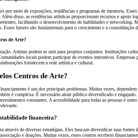
tes por meio de exposições, residências e programas de mentoria. Esses 
 Além disso, as residências artísticas proporcionam recursos e apoio lo
perientes, facilitando o desenvolvimento de habilidades e networking. 
. Esses fatores são fundamentais para o crescimento e a consolidação das
ros de Arte?
ação. Artistas podem se unir para projetos conjuntos. Instituições cul
omunidades locais podem participar de eventos interativos. Empresas po
aborações fortalecem a rede artística e cultural.
pelos Centros de Arte?
e financiamento é um dos principais problemas. Muitas vezes, dependem 
mbém é complexa. É necessário atrair público diversificado e engajado
nvestimentos constantes. A acessibilidade para todas as pessoas é outro 
relevante.
tabilidade financeira?
 através de diversas estratégias. Eles buscam diversificar suas fontes d
ociação e doações. Muitas vezes, esses centros recebem financiamento