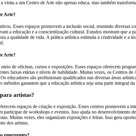
, a visita a um Centro de Arte não apenas educa, mas também transforma
de Arte?
ativos. Esses espaços promovem a inclusão social, reunindo diversas com
tivam a educação e a conscientização cultural. Estudos mostram que a pa
ora a qualidade de vida. A prática artística estimula a criatividade e a
l.
de Arte?
 meio de oficinas, cursos e exposições. Esses espaços oferecem program
rentes faixas etárias e níveis de habilidade. Muitas vezes, os Centros d
Os educadores são profissionais qualificados nas diversas áreas artísti
s métodos garantem que a educação artística seja uma parte integral da
para artistas?
oferecem espaços de criação e exposição. Esses centros promovem a inter
odem participar de workshops e eventos. Isso ajuda no desenvolvimento d
istas. Muitas vezes, eles organizam exposições e feiras. Isso gera opor
o dos artistas.
as emergentes?