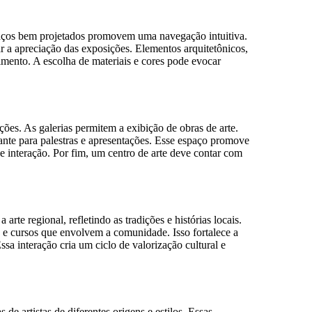
spaços bem projetados promovem uma navegação intuitiva.
tar a apreciação das exposições. Elementos arquitetônicos,
imento. A escolha de materiais e cores pode evocar
ões. As galerias permitem a exibição de obras de arte.
tante para palestras e apresentações. Esse espaço promove
 e interação. Por fim, um centro de arte deve contar com
e regional, refletindo as tradições e histórias locais.
s e cursos que envolvem a comunidade. Isso fortalece a
sa interação cria um ciclo de valorização cultural e
e artistas de diferentes origens e estilos. Essas