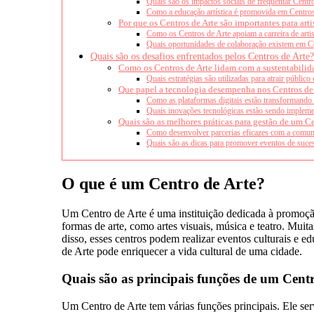
Quais são os impactos sociais de frequentar Centr
Como a educação artística é promovida em Centros
Por que os Centros de Arte são importantes para arti
Como os Centros de Arte apoiam a carreira de arti
Quais oportunidades de colaboração existem em C
Quais são os desafios enfrentados pelos Centros de Arte?
Como os Centros de Arte lidam com a sustentabilid
Quais estratégias são utilizadas para atrair público
Que papel a tecnologia desempenha nos Centros de
Como as plataformas digitais estão transformando a
Quais inovações tecnológicas estão sendo implem
Quais são as melhores práticas para gestão de um Ce
Como desenvolver parcerias eficazes com a comu
Quais são as dicas para promover eventos de suc
O que é um Centro de Arte?
Um Centro de Arte é uma instituição dedicada à promoção 
formas de arte, como artes visuais, música e teatro. Muit
disso, esses centros podem realizar eventos culturais e 
de Arte pode enriquecer a vida cultural de uma cidade.
Quais são as principais funções de um Cent
Um Centro de Arte tem várias funções principais. Ele s