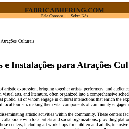
FABRICABHERING.COM
Fale Conosco
|
Sobre Nós
a Atrações Culturais
 e Instalações para Atrações Cul
er, visual arts, and literature, often organized into a comprehensive sch
eral public, all of whom engage in cultural interactions that enrich the ex
n and local tourism, making them vital components of community engagem
isseminating artistic activities within the community. These centers fac
 collaborate with local artists and social organizations, providing platfor
these centers, including art workshops for children and adults, inclusive