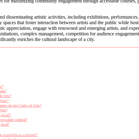
gies for maximizing community engagement through accessible courses, pa
nd disseminating artistic activities, including exhibitions, performance
 spaces that foster interaction between artists and the public while host
tistic appreciation, engage with renowned and emerging artists, and exper
limitations, complex management, competition for audience engagement, 
ficantly enriches the cultural landscape of a city.
te?
dade?
de Arte?
 Arte?
itante em um Centro de Arte?
Arte?
 local?
ersidade cultural?
 local?
a experiência cultural?