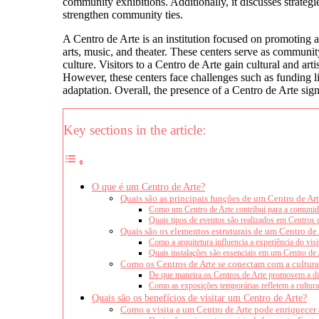
community exhibitions. Additionally, it discusses strate
strengthen community ties.
A Centro de Arte is an institution focused on promoting a
arts, music, and theater. These centers serve as community
culture. Visitors to a Centro de Arte gain cultural and ar
However, these centers face challenges such as funding 
adaptation. Overall, the presence of a Centro de Arte signi
Key sections in the article:
O que é um Centro de Arte?
Quais são as principais funções de um Centro de Ar
Como um Centro de Arte contribui para a comuni
Quais tipos de eventos são realizados em Centros 
Quais são os elementos estruturais de um Centro de
Como a arquitetura influencia a experiência do vis
Quais instalações são essenciais em um Centro de 
Como os Centros de Arte se conectam com a cultura
De que maneira os Centros de Arte promovem a div
Como as exposições temporárias refletem a cultura
Quais são os benefícios de visitar um Centro de Arte?
Como a visita a um Centro de Arte pode enriquecer 