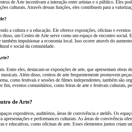
ntros de Arte incentivam a interação entre artistas e o público. Eles po
ções culturais. Através dessas funções, eles contribuem para a valorizaç
de?
o a cultura e a educação. Ele oferece exposições, oficinas e eventos 
m disso, um Centro de Arte serve como um espaço de encontro social. El
e também impulsionar a economia local. Isso ocorre através do aument
tural e social da comunidade.
Arte?
ais. Entre eles, destacam-se exposições de arte, que apresentam obras de
musicais. Além disso, centros de arte frequentemente promovem peças 
ema, como festivais e sessões de filmes independentes, também são organ
 fim, eventos comunitários, como feiras de arte e festivais culturais, p
entro de Arte?
paços expositivos, auditórios, áreas de convivência e ateliês. Os espaç
ra apresentações e performances culturais. As áreas de convivência ofer
icas e educativas, como oficinas de arte. Esses elementos juntos criam 