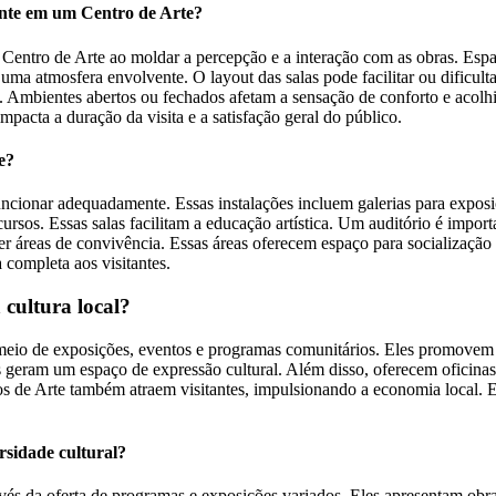
tante em um Centro de Arte?
um Centro de Arte ao moldar a percepção e a interação com as obras. E
o uma atmosfera envolvente. O layout das salas pode facilitar ou dificul
. Ambientes abertos ou fechados afetam a sensação de conforto e acolh
pacta a duração da visita e a satisfação geral do público.
e?
uncionar adequadamente. Essas instalações incluem galerias para exposiç
rsos. Essas salas facilitam a educação artística. Um auditório é impor
 ter áreas de convivência. Essas áreas oferecem espaço para socialização
 completa aos visitantes.
cultura local?
io de exposições, eventos e programas comunitários. Eles promovem a art
os geram um espaço de expressão cultural. Além disso, oferecem oficina
os de Arte também atraem visitantes, impulsionando a economia local. Es
sidade cultural?
s da oferta de programas e exposições variados. Eles apresentam obras d