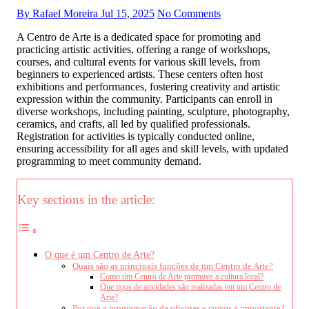
By Rafael Moreira
Jul 15, 2025
No Comments
A Centro de Arte is a dedicated space for promoting and
practicing artistic activities, offering a range of workshops,
courses, and cultural events for various skill levels, from
beginners to experienced artists. These centers often host
exhibitions and performances, fostering creativity and artistic
expression within the community. Participants can enroll in
diverse workshops, including painting, sculpture, photography,
ceramics, and crafts, all led by qualified professionals.
Registration for activities is typically conducted online,
ensuring accessibility for all ages and skill levels, with updated
programming to meet community demand.
Key sections in the article:
O que é um Centro de Arte?
Quais são as principais funções de um Centro de Arte?
Como um Centro de Arte promove a cultura local?
Que tipos de atividades são realizadas em um Centro de
Arte?
Por que a programação de oficinas e cursos é importante?