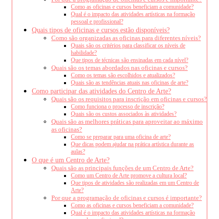
Como as oficinas e cursos beneficiam a comunidade?
Qual é o impacto das atividades artísticas na formação
pessoal e profissional?
Quais tipos de oficinas e cursos estão disponíveis?
Como são organizadas as oficinas para diferentes níveis?
Quais são os critérios para classificar os níveis de
habilidade?
Que tipos de técnicas são ensinadas em cada nível?
Quais são os temas abordados nas oficinas e cursos?
Como os temas são escolhidos e atualizados?
Quais são as tendências atuais nas oficinas de arte?
Como participar das atividades do Centro de Arte?
Quais são os requisitos para inscrição em oficinas e cursos?
Como funciona o processo de inscrição?
Quais são os custos associados às atividades?
Quais são as melhores práticas para aproveitar ao máximo
as oficinas?
Como se preparar para uma oficina de arte?
Que dicas podem ajudar na prática artística durante as
aulas?
O que é um Centro de Arte?
Quais são as principais funções de um Centro de Arte?
Como um Centro de Arte promove a cultura local?
Que tipos de atividades são realizadas em um Centro de
Arte?
Por que a programação de oficinas e cursos é importante?
Como as oficinas e cursos beneficiam a comunidade?
Qual é o impacto das atividades artísticas na formação