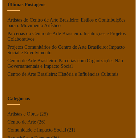
Últimas Postagens
Artistas do Centro de Arte Brasileiro: Estilos e Contribuições
para o Movimento Artístico
Parcerias do Centro de Arte Brasileiro: Instituições e Projetos
Colaborativos
Projetos Comunitários do Centro de Arte Brasileiro: Impacto
Social e Envolvimento
Centro de Arte Brasileiro: Parcerias com Organizações Não
Governamentais e Impacto Social
Centro de Arte Brasileira: História e Influências Culturais
Categorias
Artistas e Obras
(25)
Centro de Arte
(26)
Comunidade e Impacto Social
(21)
Exposições e Eventos
(26)