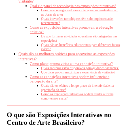
visitante?
Qual é o papel da tecnologia nas exposições interativas?
Como a tecnologia melhora a interação dos visitantes com
as obras de arte?
Quais inovações tecnológicas têm sido implementadas
recentemente?
Como as exposições interativas promovem a educação
artística?
De que forma as atividades educativas são integradas nas
exposições?
Quais são os benefícios educacionais para diferentes faixas
etárias?
Quais são as melhores práticas para aproveitar as exposições
interativas?
Como planejar uma visita a uma exposição interativa?
Quais recursos estão disponíveis para ajudar os visitantes?
Que dicas podem maximizar a experiência de visitação?
Como as exposições interativas podem influenciar a
percepção da arte?
Quais são os efeitos a longo prazo da interatividade na
apreciação da arte?
Como as exposições interativas podem mudar a forma
como vemos a arte?
O que são Exposições Interativas no
Centro de Arte Brasileiro?