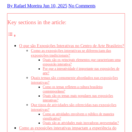
By Rafael Moreira
Jun 10, 2025
No Comments
Key sections in the article:
O que são Exposições Interativas no Centro de Arte Brasileiro?
Como as exposições interativas se diferenciam das
exposições tradicionais?
Quais são os principais elementos que caracterizam uma
exposição interativa?
Por que a interatividade é importante nas exposições de
arte?
Quais temas são comumente abordados nas exposições
interativas?
Como os temas refletem a cultura brasileira
contemporânea?
Quais são os temas mais populares nas exposições
interativas?
Que tipos de atividades são oferecidas nas exposições
interativas?
Como as atividades envolvem o público de maneira
significativa?
Quais são as atividades mais inovadoras apresentadas?
Como as exposições interativas impactam a experiência do