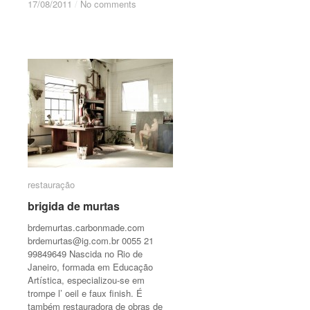
17/08/2011
17/08/2011
/
/
No comments
No comments
restauração
restauração
brigida de murtas
brigida de murtas
brdemurtas.carbonmade.com
brdemurtas@ig.com.br
0055 21
99849649 Nascida no Rio de
Janeiro, formada em Educação
Artística, especializou-se em
trompe l’ oeil e faux finish. É
também restauradora de obras de