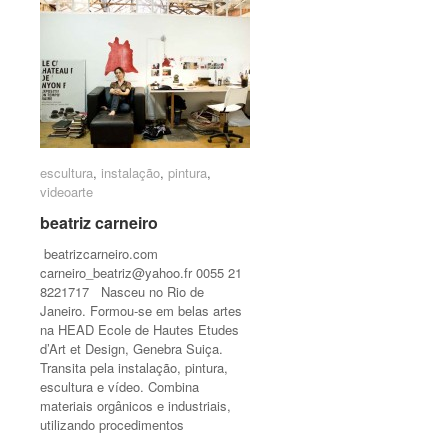
escultura
escultura
,
instalação
instalação
,
pintura
pintura
,
videoarte
videoarte
beatriz carneiro
beatriz carneiro
beatrizcarneiro.com
carneiro_beatriz@yahoo.fr
0055 21
8221717 Nasceu no Rio de
Janeiro. Formou-se em belas artes
na HEAD Ecole de Hautes Etudes
d’Art et Design, Genebra Suiça.
Transita pela instalação, pintura,
escultura e vídeo. Combina
materiais orgânicos e industriais,
utilizando procedimentos