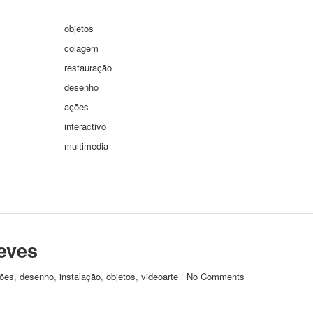
objetos
colagem
restauração
desenho
ações
interactivo
multimedia
eves
ões
,
desenho
,
instalação
,
objetos
,
videoarte
/
No Comments