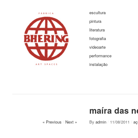
escultura
pintura
literatura
fotografia
videoarte
performance
instalação
maíra das n
« Previous
/
Next »
By
admin
/
11/08/2011
/
aç