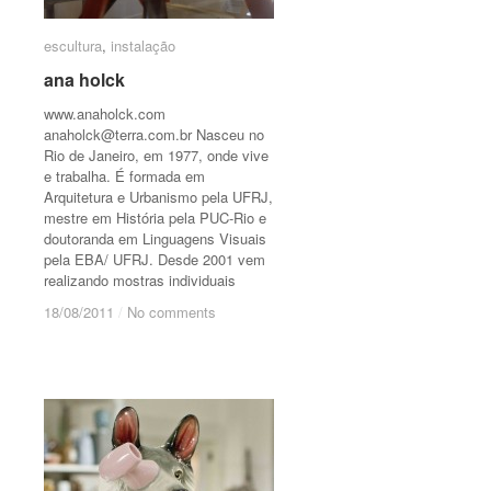
escultura
escultura
,
instalação
instalação
ana holck
ana holck
www.anaholck.com
anaholck@terra.com.br
Nasceu no
Rio de Janeiro, em 1977, onde vive
e trabalha. É formada em
Arquitetura e Urbanismo pela UFRJ,
mestre em História pela PUC-Rio e
doutoranda em Linguagens Visuais
pela EBA/ UFRJ. Desde 2001 vem
realizando mostras individuais
18/08/2011
18/08/2011
/
/
No comments
No comments