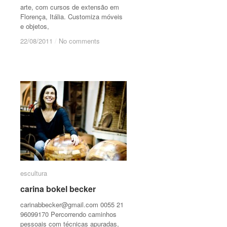
arte, com cursos de extensão em
Florença, Itália. Customiza móveis
e objetos,
22/08/2011
22/08/2011
/
/
No comments
No comments
escultura
escultura
carina bokel becker
carina bokel becker
carinabbecker@gmail.com
0055 21
96099170 Percorrendo caminhos
pessoais com técnicas apuradas,