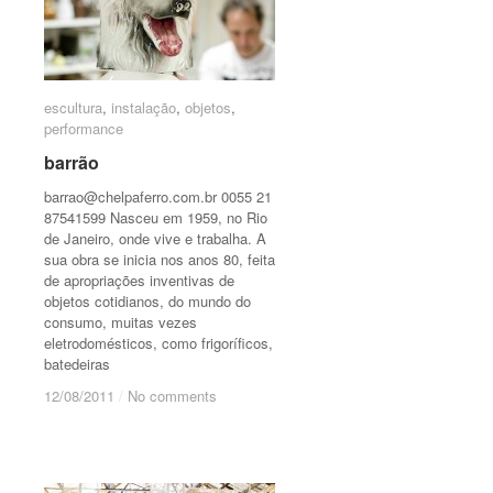
escultura
escultura
,
instalação
instalação
,
objetos
objetos
,
performance
performance
barrão
barrão
barrao@chelpaferro.com.br
0055 21
87541599 Nasceu em 1959, no Rio
de Janeiro, onde vive e trabalha. A
sua obra se inicia nos anos 80, feita
de apropriações inventivas de
objetos cotidianos, do mundo do
consumo, muitas vezes
eletrodomésticos, como frigoríficos,
batedeiras
12/08/2011
12/08/2011
/
/
No comments
No comments