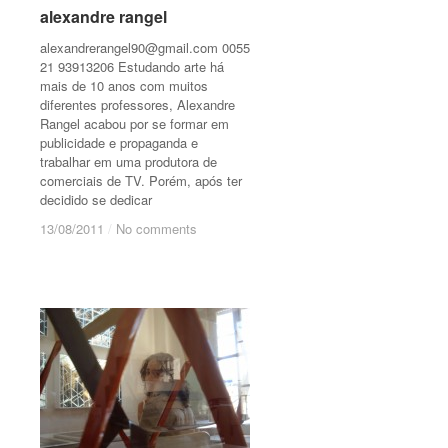
alexandre rangel
alexandre rangel
alexandrerangel90@gmail.com
0055
21 93913206 Estudando arte há
mais de 10 anos com muitos
diferentes professores, Alexandre
Rangel acabou por se formar em
publicidade e propaganda e
trabalhar em uma produtora de
comerciais de TV. Porém, após ter
decidido se dedicar
13/08/2011
13/08/2011
/
/
No comments
No comments